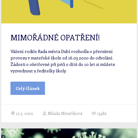
MIMOŘÁDNÉ OPATŘENÍ!
Vážení rodiče Rada města Dubí rozhodla o přerušení
provozu v mateřské škole od 16.03.2020 do odvolání.
Žádosti o ošetřovné při péči o dítě do 10 let si můžete
vyzvednout u ředitelky školy.
Celý článek
12.3. 2020
Milada Minaříková
1348x