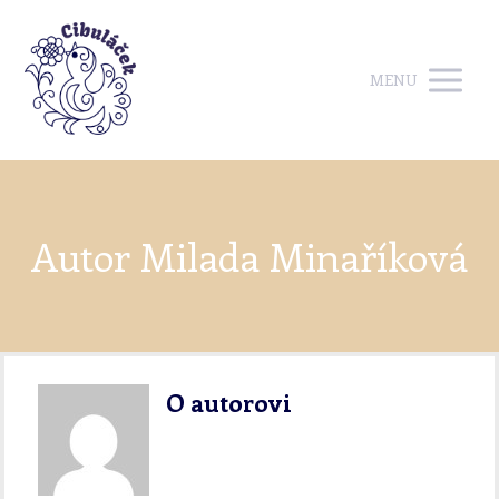
MENU
Autor Milada Minaříková
O autorovi