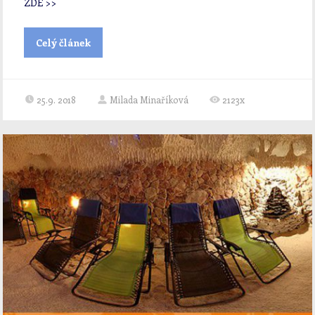
ZDE >>
Celý článek
25.9. 2018
Milada Minaříková
2123x