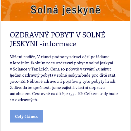
OZDRAVNÝ POBYT V SOLNÉ
JESKYNI -informace
Vážení rodiče, V rámci podpory zdraví dětí pořádáme
v letošním školním roce ozdravný pobyt v solné jeskyni
v Solance v Teplicích. Cena 10 pobytů v trvání 45 minut
(jeden ozdravný pobyt) v solné jeskyni bude pro dítě stát
300,- Kč. Některé zdravotní pojišťovny tyto pobyty hradí.
Z důvodu bezpečnosti jsme zajistili vlastní dopravu
autobusem. Cestovné na dítě je 155,- Kč. Celkem tedy bude
10 ozdravných...
Celý článek