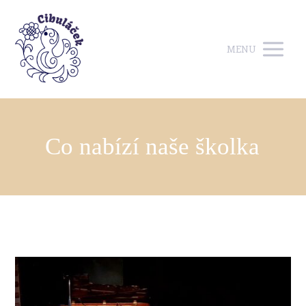
MENU
Co nabízí naše školka