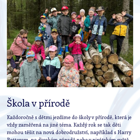
Škola v přírodě
Každoročně s dětmi jezdíme do školy v přírodě, která je
vždy zaměřená na jiné téma. Každý rok se tak děti
mohou těšit na nová dobrodružství, například s Harry
Potterem, na divokém západě nebo v pirátském světě.