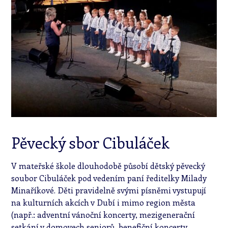
Pěvecký sbor Cibuláček
V mateřské škole dlouhodobě působí dětský pěvecký
soubor Cibuláček pod vedením paní ředitelky Milady
Minaříkové. Děti pravidelně svými písněmi vystupují
na kulturních akcích v Dubí i mimo region města
(např.: adventní vánoční koncerty, mezigenerační
setkání v domovech seniorů, benefiční koncerty