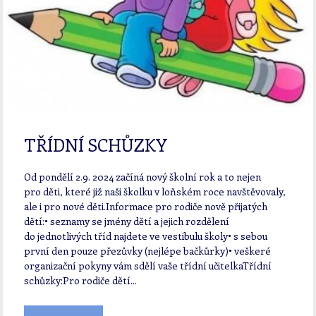
TŘÍDNÍ SCHŮZKY
Od pondělí 2.9. 2024 začíná nový školní rok a to nejen
pro děti, které již naši školku v loňském roce navštěvovaly,
ale i pro nové děti.Informace pro rodiče nově přijatých
dětí:• seznamy se jmény dětí a jejich rozdělení
do jednotlivých tříd najdete ve vestibulu školy• s sebou
první den pouze přezůvky (nejlépe bačkůrky)• veškeré
organizační pokyny vám sdělí vaše třídní učitelkaTřídní
schůzky:Pro rodiče dětí...