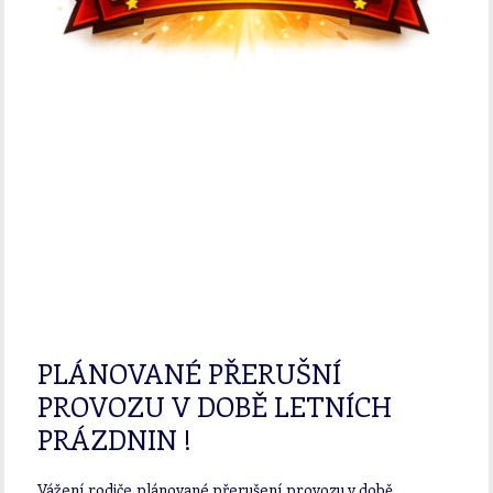
PLÁNOVANÉ PŘERUŠNÍ
PROVOZU V DOBĚ LETNÍCH
PRÁZDNIN !
Vážení rodiče,plánované přerušení provozu v době