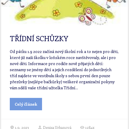
TŘÍDNÍ SCHŮZKY
Od pátku 1.9 2022 začíná nový školní rok a to nejen pro děti,
které již naši školku v loňském roce navštěvovaly, ale i pro
nové děti. Informace pro rodiče nově přijatých dětí:
seznamy se jmény dětí a jejich rozdělení do jednotlivých
tříd najdete ve vestibulu školy s sebou první den pouze
přezůvky (nejlépe bačkůrky) veškeré organizační pokyny
vám sdělí vaše třídní učitelka Třídní...
Celý článek
1.9. 2023
Denisa Urbanová
1284x