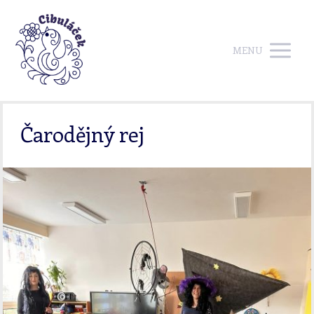
MENU
Čarodějný rej