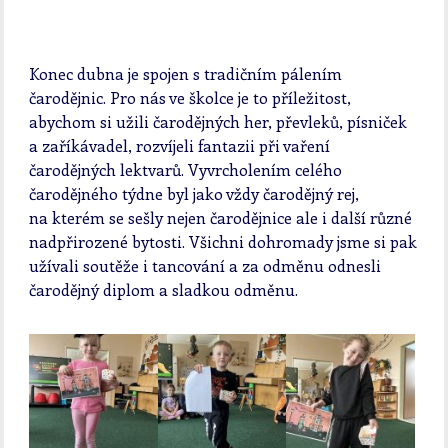
Konec dubna je spojen s tradičním pálením
čarodějnic. Pro nás ve školce je to příležitost,
abychom si užili čarodějných her, převleků, písniček
a zaříkávadel, rozvíjeli fantazii při vaření
čarodějných lektvarů. Vyvrcholením celého
čarodějného týdne byl jako vždy čarodějný rej,
na kterém se sešly nejen čarodějnice ale i další různé
nadpřirozené bytosti. Všichni dohromady jsme si pak
užívali soutěže i tancování a za odměnu odnesli
čarodějný diplom a sladkou odměnu.