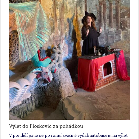
Výlet do Ploskovic za pohádkou
V pondělí jsme se po ranní svačině vydali autobusem na výlet