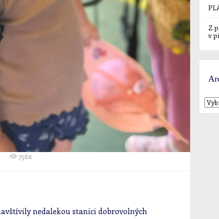
PL
Z p
v p
Ar
756x
navštívily nedalekou stanici dobrovolných