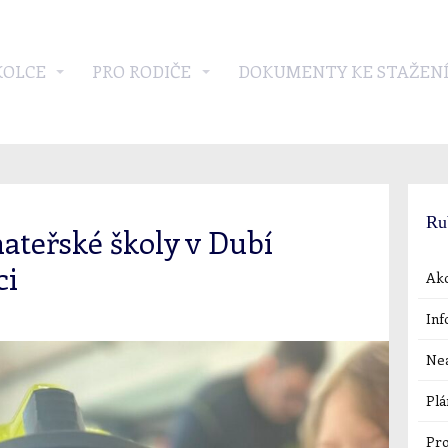
KOLCE
PRO RODIČE
DOKUMENTY KE STAŽEN
Ru
mateřské školy v Dubí
ci
Akc
Inf
Nea
Plá
Pro