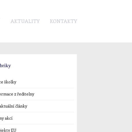
Í
AKTUALITY
KONTAKTY
briky
e školky
ormace z ředitelny
ktuální články
ny akcí
jekty EU