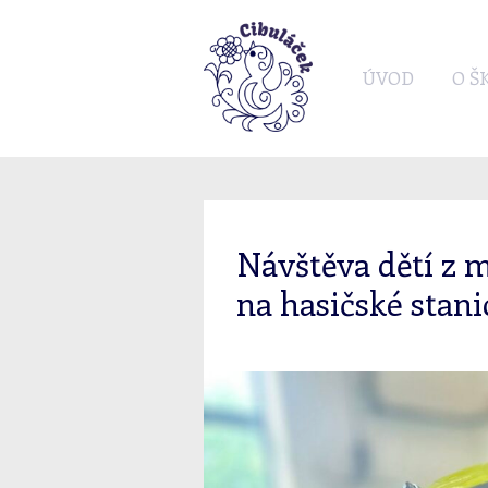
ÚVOD
O Š
Návštěva dětí z 
na hasičské stani