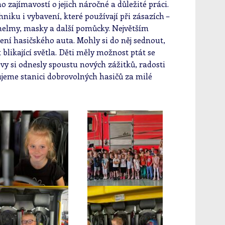
 zajímavostí o jejich náročné a důležité práci.
hniku i vybavení, které používají při zásazích –
helmy, masky a další pomůcky. Největším
ení hasičského auta. Mohly si do něj sednout,
blikající světla. Děti měly možnost ptát se
těvy si odnesly spoustu nových zážitků, radosti
kujeme stanici dobrovolných hasičů za milé