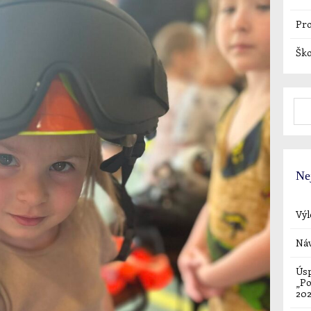
Pro
Ško
Ne
Výl
Náv
Úsp
„Po
20