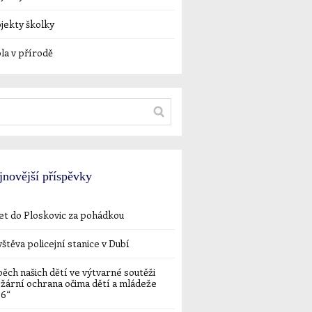
jekty školky
la v přírodě
jnovější příspěvky
et do Ploskovic za pohádkou
štěva policejní stanice v Dubí
ěch našich dětí ve výtvarné soutěži
žární ochrana očima dětí a mládeže
26“