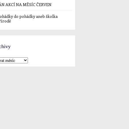
ÁN AKCÍ NA MĚSÍC ČERVEN
ohádky do pohádky aneb školka
řírodě
chivy