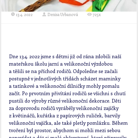
13.4. 2022
Denisa Urbanová
725x
Dne 13.4. 2022 jsme s dětmi již od rána zdobili naší
mateřskou školu jarní a velikonoční výzdobou
a těšili se na příchod rodičů. Odpoledne se začali
postupně v jednotlivých třídách scházet maminky
a tatínkové a velikonoční dílničky mohly pomalu
začít. Po prvotním přivítání rodičů se všichni s chutí
pustili do výroby různé velikonoční dekorace. Děti
za doprovodu rodičů vyráběly velikonoční zajíčky
z květináčů, kuřátka z papírových ruliček, barvily
velikonoční vajíčka, ale také pletly pomlázku. Během
tvoření byl prostor, abychom si mohli mezi sebou
popovídat a dát si malé občerstvení, které připravily