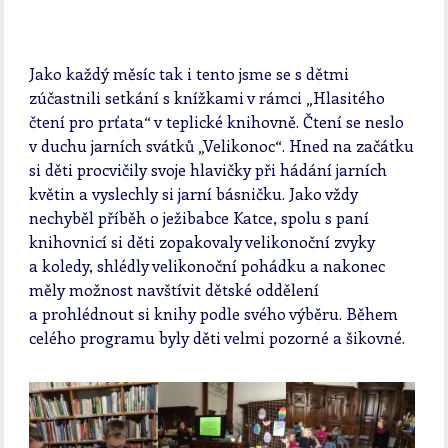
Jako každý měsíc tak i tento jsme se s dětmi
zúčastnili setkání s knížkami v rámci „Hlasitého
čtení pro prťata“ v teplické knihovně. Čtení se neslo
v duchu jarních svátků „Velikonoc“. Hned na začátku
si děti procvičily svoje hlavičky při hádání jarních
květin a vyslechly si jarní básničku. Jako vždy
nechyběl příběh o ježibabce Katce, spolu s paní
knihovnicí si děti zopakovaly velikonoční zvyky
a koledy, shlédly velikonoční pohádku a nakonec
měly možnost navštívit dětské oddělení
a prohlédnout si knihy podle svého výběru. Během
celého programu byly děti velmi pozorné a šikovné.