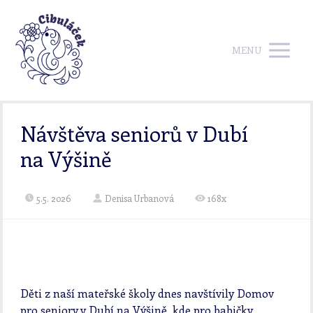
MENU
Návštěva seniorů v Dubí
na Výšině
5.5. 2026
Denisa Urbanová
168x
Děti z naší mateřské školy dnes navštívily Domov
pro seniory v Dubí na Výšině, kde pro babičky