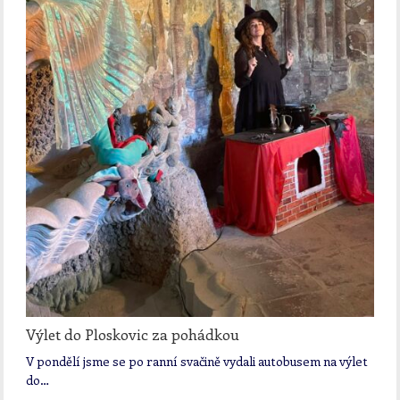
Výlet do Ploskovic za pohádkou
V pondělí jsme se po ranní svačině vydali autobusem na výlet
do…