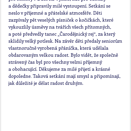
a dědečky připravily milé vystoupení. Setkání se
neslo v příjemné a přátelské atmosféře. Děti
zazpívaly pět veselých písniček o kočičkách, které
vykouzlily úsměvy na tvářích všech přítomných,
a poté předvedly tanec „Čarodějnický rej“, za který
sklidily velký potlesk. Na závěr děti předaly seniorům
vlastnoručně vyrobená přáníčka, která udělala
obdarovaným velkou radost. Bylo vidět, že společně
strávený čas byl pro všechny velmi příjemný
a obohacující. Děkujeme za milé přijetí a krásné
dopoledne. Taková setkání mají smysl a připomínají,
jak důležité je dělat radost druhým.