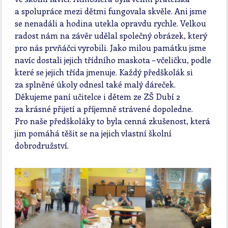
a spolupráce mezi dětmi fungovala skvěle. Ani jsme
se nenadáli a hodina utekla opravdu rychle. Velkou
radost nám na závěr udělal společný obrázek, který
pro nás prvňáčci vyrobili. Jako milou památku jsme
navíc dostali jejich třídního maskota – včeličku, podle
které se jejich třída jmenuje. Každý předškolák si
za splněné úkoly odnesl také malý dáreček.
Děkujeme paní učitelce i dětem ze ZŠ Dubí 2
za krásné přijetí a příjemně strávené dopoledne.
Pro naše předškoláky to byla cenná zkušenost, která
jim pomáhá těšit se na jejich vlastní školní
dobrodružství.