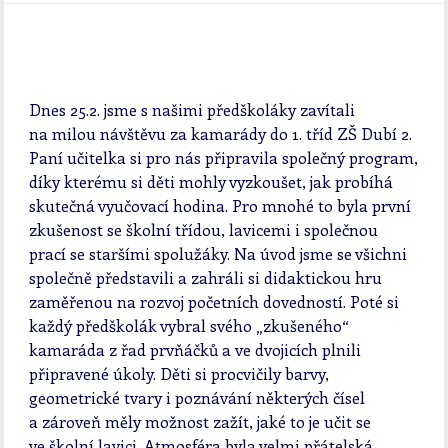
Dnes 25.2. jsme s našimi předškoláky zavítali
na milou návštěvu za kamarády do 1. tříd ZŠ Dubí 2.
Paní učitelka si pro nás připravila společný program,
díky kterému si děti mohly vyzkoušet, jak probíhá
skutečná vyučovací hodina. Pro mnohé to byla první
zkušenost se školní třídou, lavicemi i společnou
prací se staršími spolužáky. Na úvod jsme se všichni
společně představili a zahráli si didaktickou hru
zaměřenou na rozvoj početních dovedností. Poté si
každý předškolák vybral svého „zkušeného“
kamaráda z řad prvňáčků a ve dvojicích plnili
připravené úkoly. Děti si procvičily barvy,
geometrické tvary i poznávání některých čísel
a zároveň měly možnost zažít, jaké to je učit se
ve školní lavici. Atmosféra byla velmi přátelská