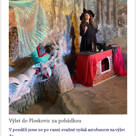
Výlet do Ploskovic za pohádkou
V pondělí jsme se po ranní svačině vydali autobusem na výlet
do…