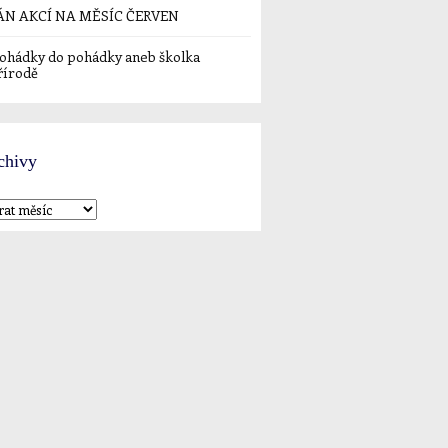
ÁN AKCÍ NA MĚSÍC ČERVEN
ohádky do pohádky aneb školka
řírodě
chivy