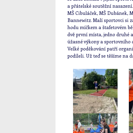
a přátelské soutěžní nasazení
MŠ Cibuláček, MŠ Dubánek, M
Bannewitz. Malí sportovci si z
hodu míčkem a štafetovém běh
dvě první místa, jedno druhé a
úžasné výkony a sportovního 
Velké poděkování patří organ
podíleli. Už teď se těšíme na d