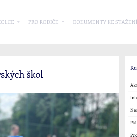
KOLCE
PRO RODIČE
DOKUMENTY KE STAŽEN
Ru
ských škol
Akc
Inf
Nea
Plá
Pro