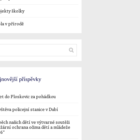
jekty školky
la v přírodě
jnovější příspěvky
et do Ploskovic za pohádkou
štěva policejní stanice v Dubí
ěch našich dětí ve výtvarné soutěži
žární ochrana očima dětí a mládeže
26“