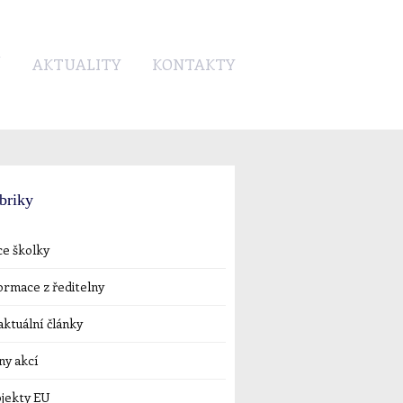
Í
AKTUALITY
KONTAKTY
briky
e školky
ormace z ředitelny
ktuální články
ny akcí
jekty EU