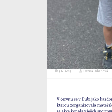
3.6. 2025
Denisa Urbanová
V červnu se v Dubí jako každ
kterou zorganizovala mateřská
se akce konala v jejich sport