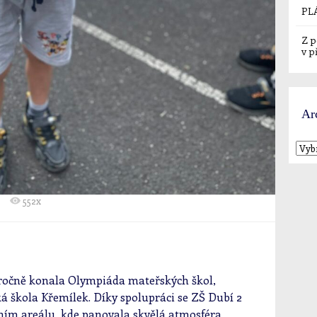
PL
Z p
v p
Ar
552x
oročně konala Olympiáda mateřských škol,
 škola Křemílek. Díky spolupráci se ZŠ Dubí 2
ovním areálu, kde panovala skvělá atmosféra