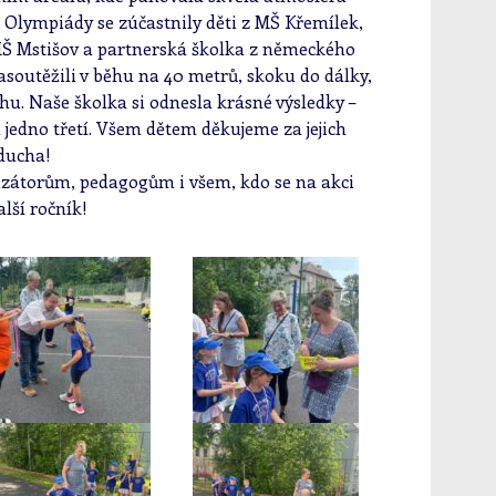
. Olympiády se zúčastnily děti z MŠ Křemílek,
Š Mstišov a partnerská školka z německého
asoutěžili v běhu na 40 metrů, skoku do dálky,
u. Naše školka si odnesla krásné výsledky –
 jedno třetí. Všem dětem děkujeme za jejich
ducha!
izátorům, pedagogům i všem, kdo se na akci
alší ročník!