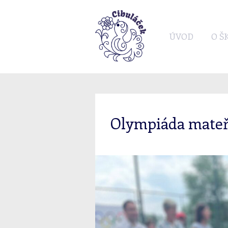
ÚVOD
O Š
Olympiáda mateř