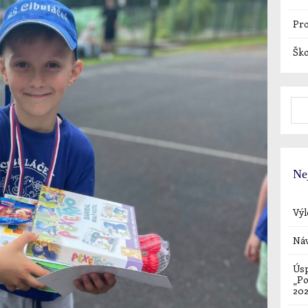
Pro
Ško
Ne
Výl
Náv
Úsp
„Po
20