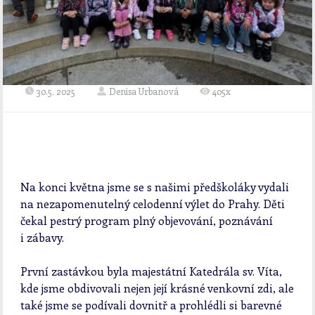
30.5. 2025
Denisa Urbanová
405x
Na konci května jsme se s našimi předškoláky vydali
na nezapomenutelný celodenní výlet do Prahy. Děti
čekal pestrý program plný objevování, poznávání
i zábavy.
První zastávkou byla majestátní Katedrála sv. Víta,
kde jsme obdivovali nejen její krásné venkovní zdi, ale
také jsme se podívali dovnitř a prohlédli si barevné