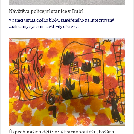
Návštěva policejní stanice v Dubí
V rámci tematického bloku zaměřeného na Integrovaný
záchranný systém navštívily děti ze…
Úspěch našich dětí ve výtvarné soutěži „Požární