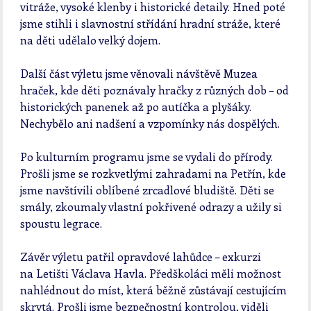
vitráže, vysoké klenby i historické detaily. Hned poté
jsme stihli i slavnostní střídání hradní stráže, které
na děti udělalo velký dojem.
Další část výletu jsme věnovali návštěvě Muzea
hraček, kde děti poznávaly hračky z různých dob – od
historických panenek až po autíčka a plyšáky.
Nechybělo ani nadšení a vzpomínky nás dospělých.
Po kulturním programu jsme se vydali do přírody.
Prošli jsme se rozkvetlými zahradami na Petřín, kde
jsme navštívili oblíbené zrcadlové bludiště. Děti se
smály, zkoumaly vlastní pokřivené odrazy a užily si
spoustu legrace.
Závěr výletu patřil opravdové lahůdce – exkurzi
na Letišti Václava Havla. Předškoláci měli možnost
nahlédnout do míst, která běžně zůstávají cestujícím
skrytá. Prošli jsme bezpečnostní kontrolou, viděli