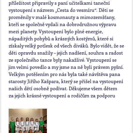
příležitost připravily s paní učitelkami taneční
vystoupení s názvem „Cesta do vesmíru“. Děti se
proměnily v malé kosmonauty a mimozemšťany,
kteří se společně vydali na dobrodružnou výpravu
mezi planety. Vystoupení bylo plné energie,
nápaditých pohybů a krásných kostýmů, které si
získaly velký potlesk od všech diváků. Bylo vidět, že se
děti opravdu snažily – jejich nadšení, souhra a radost
ze společného tance byly nakažlivé. Vystoupení se
jim velmi povedlo a my jsme na ně byli právem pyšní.
Velkým potěšením pro nás byla také návštěva pana
starosty Jiřího Kašpara, který se přišel na vystoupení
našich dětí osobně podívat. Děkujeme všem dětem
za jejich krásné vystoupení a rodičům za podporu