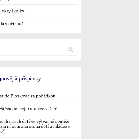
jekty školky
la v přírodě
jnovější příspěvky
et do Ploskovic za pohádkou
štěva policejní stanice v Dubí
ěch našich dětí ve výtvarné soutěži
žární ochrana očima dětí a mládeže
26“