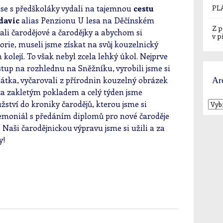
PL
 se s předškoláky vydali na tajemnou
cestu
davic
alias Penzionu U lesa na Děčínském
Z p
ali čarodějové a čarodějky a abychom si
v p
egorie, museli jsme získat na svůj kouzelnický
 kolejí. To však nebyl zcela lehký úkol. Nejprve
tup na rozhlednu na Sněžníku, vyrobili jsme si
šťátka, vyčarovali z přírodnin kouzelný obrázek
Ar
za zakletým pokladem a celý týden jsme
tví do kroniky čarodějů, kterou jsme si
remoniál s předáním diplomů pro nové čaroděje
. Naši čarodějnickou výpravu jsme si užili a za
y!