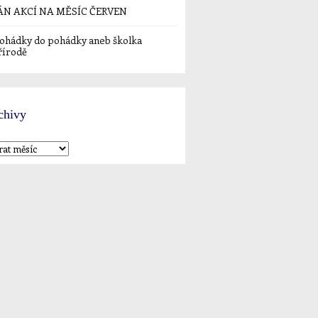
ÁN AKCÍ NA MĚSÍC ČERVEN
ohádky do pohádky aneb školka
řírodě
chivy