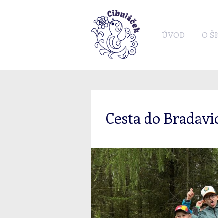
ÚVOD
O Š
Cesta do Bradavi