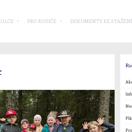
KOLCE
PRO RODIČE
DOKUMENTY KE STAŽEN
Ru
c
Akc
Inf
Nea
Plá
Pro