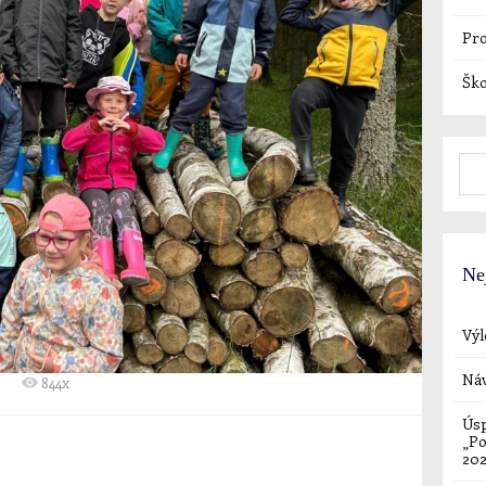
Pro
Ško
Ne
Výl
Náv
844x
Úsp
„Po
20