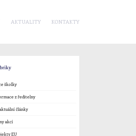
Í
AKTUALITY
KONTAKTY
briky
e školky
ormace z ředitelny
ktuální články
ny akcí
jekty EU