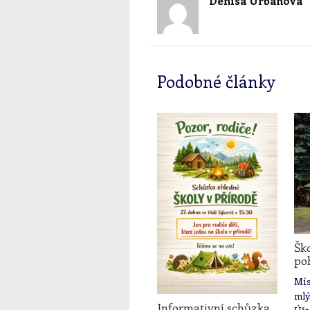
Denisa Urbanová
Podobné články
Ško
po
Mís
mlý
Informativní schůzka