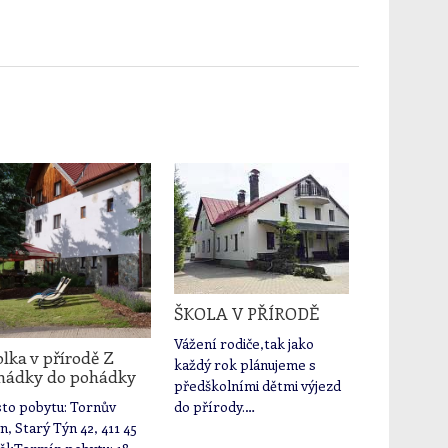
ŠKOLA V PŘÍRODĚ
Vážení rodiče,tak jako
lka v přírodě Z
každý rok plánujeme s
hádky do pohádky
předškolními dětmi výjezd
to pobytu: Tornův
do přírody.…
n, Starý Týn 42, 411 45