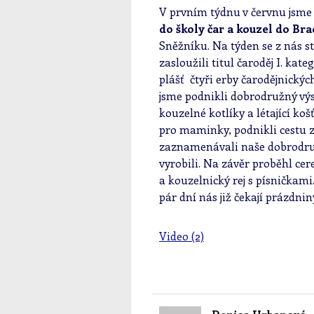
V prvním týdnu v červnu jsme
do školy čar a kouzel do Bra
Sněžníku. Na týden se z nás st
zasloužili titul čaroděj I. kat
plášť čtyři erby čarodějnických
jsme podnikli dobrodružný výs
kouzelné kotlíky a létající ko
pro maminky, podnikli cestu 
zaznamenávali naše dobrodružs
vyrobili. Na závěr proběhl ce
a kouzelnický rej s písničkami
pár dní nás již čekají prázdnin
Video (2)