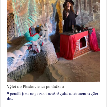
Výlet do Ploskovic za pohádkou
V pondělí jsme se po ranní svačině vydali autobusem na výlet
do…