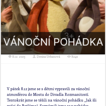
8.12. 2023
Denisa Urbanová
824x
V pátek 8.12 jsme se s dětmi vypravili za vánoční
atmosférou do Mostu do Divadla Rozmanitostí.
Tentokrát jsme se těšili na vánoční pohádku „Jak šli
zajíci do Betléma“. Seznámili jsme se v pohádce