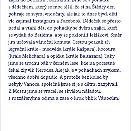
s dědečkem, který se moc těšil, že si na Štědrý den
pohraje se svými vnoučaty, ale jak to dnes bývá děti
víc zajímal Instagram a Facebook. Dědeček se přesto
nedal a vtáhl děti do pohádky se dvěma zajíci, kteří
se vydali do Betléma, aby se poklonili Ježíškovi. Směr
jim určovala vánoční kometa. Cestou potkali tři
legrační krále – medvěda (krále Kašpara), kocoura
(krále Melichara) a opičku (krále Baltazara). Taky
jsme se trochu báli v černém lese, kde na pocestné
čekal zlý vlk Herodes. Ale jak je v pohádkách zvykem,
všechno dobře dopadlo. A protože bez koled by
nebyly Vánoce, společně jsme si je s dětmi zazpívali.
Z Mostu jsme se vraceli se skvělou náladou,
s rozzářenýma očima a zase o krok blíž k Vánocům.