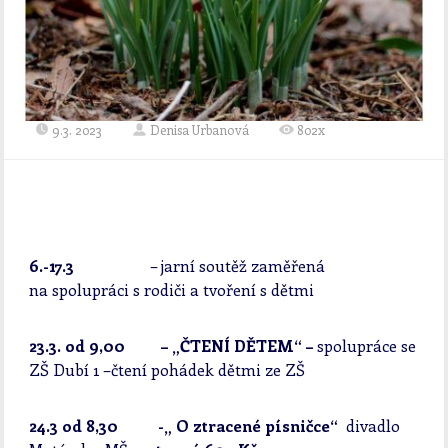
9.3. 2023
Denisa Urbanová
802x
6.-17.3
– jarní soutěž zaměřená
na spolupráci s rodiči a tvoření s dětmi
23.3. od 9,00 – „ČTENÍ DĚTEM“ –
spolupráce se
ZŠ Dubí 1 –čtení pohádek dětmi ze ZŠ
24.3 od 8,30 -„ O ztracené písničce“
divadlo