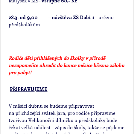
Matýsek v MŠ–
vstupné 60,- Kč
28.3. od 9,00 – návštěva ZŠ Dubí 1 –
určeno
předškolákům
Rodiče dětí přihlášených do školky v přírodě
nezapomeňte uhradit do konce měsíce března zálohu
pro pobyt!
PŘIPRAVUJEME
V měsíci dubnu se budeme připravovat
na přicházející svátek jara, pro rodiče připravíme
tvořivou Velikonoční dílničku a předškoláky bude
čekat velká událost – zápis do školy, takže se půjdeme