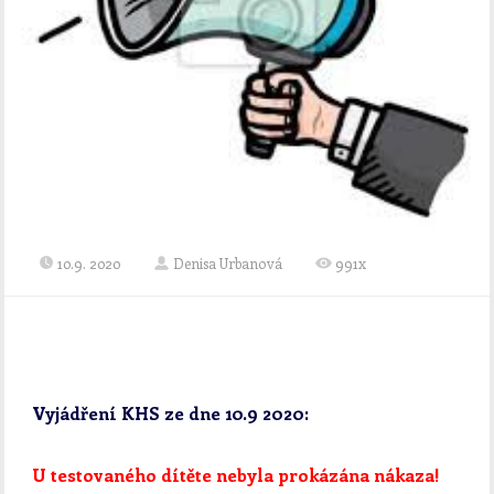
10.9. 2020
Denisa Urbanová
991x
Vyjádření KHS ze dne 10.9 2020:
U testovaného dítěte nebyla prokázána nákaza!