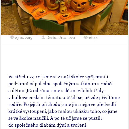
23.10. 2019
Denisa Urbanová
1614x
Ve středu 23. 10. jsme si v naší školce zpříjemnili
podzimní odpoledne společným setkáním s rodiči
a dětmi. Již od rána jsme s dětmi zdobili třídy
v halloweenském tématu a těšili se, až zde přivítáme
rodiče. Po jejich příchodu jsme jim nejprve předvedli
krátké vystoupení, jako malou ukázku toho, co jsme
se ve školce naučili. A po té už jsme se pustili
do společného dlabání dýní a tvoření