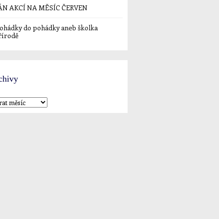
ÁN AKCÍ NA MĚSÍC ČERVEN
ohádky do pohádky aneb školka
řírodě
chivy