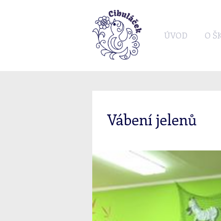
ÚVOD
O Š
Vábení jelenů