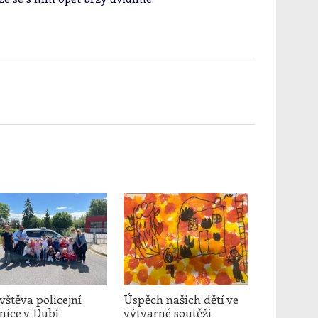
štěva policejní
Úspěch našich dětí ve
nice v Dubí
výtvarné soutěži