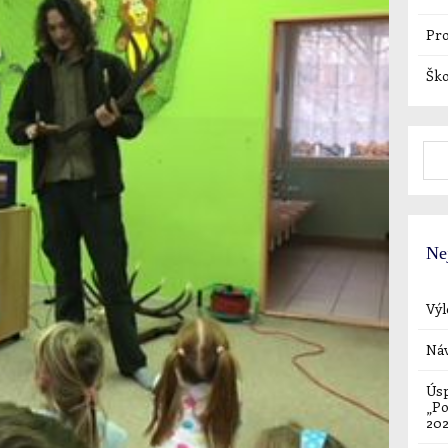
Pro
Ško
Ne
Výl
Náv
Úsp
„Po
20