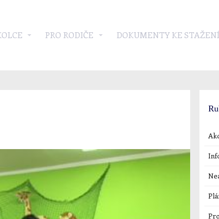
KOLCE
PRO RODIČE
DOKUMENTY KE STAŽEN
Ru
Akc
Inf
Nea
Plá
Pro