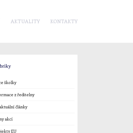
Í
AKTUALITY
KONTAKTY
briky
e školky
ormace z ředitelny
ktuální články
ny akcí
jekty EU