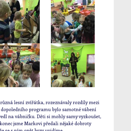
různá lesní zvířátka, rozeznávaly rozdíly mezi
m dopoledního programu bylo samotné vábení
edl na vábničku. Děti si mohly samy vyzkoušet,
akonec jsme Markovi předali nějaké dobroty
že se s ním opět brzy uvidíme.