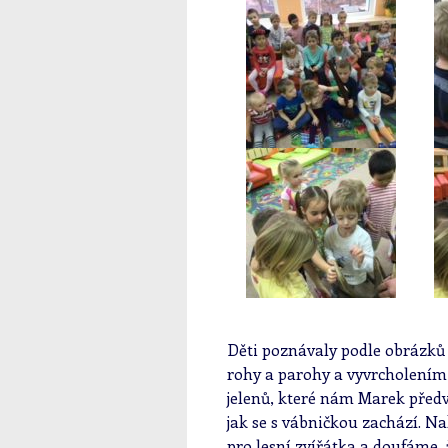
Děti poznávaly podle obrázků 
rohy a parohy a vyvrcholení
jelenů, které nám Marek předv
jak se s vábničkou zachází. N
pro lesní zvířátka a doufáme, 