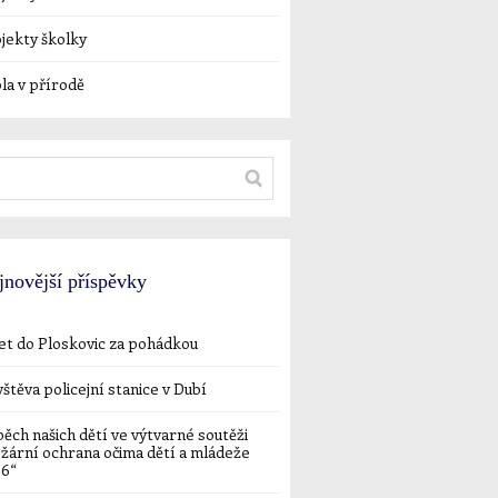
jekty školky
la v přírodě
jnovější příspěvky
et do Ploskovic za pohádkou
štěva policejní stanice v Dubí
ěch našich dětí ve výtvarné soutěži
žární ochrana očima dětí a mládeže
26“