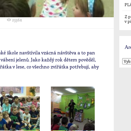
PL
Z p
2336x
v p
Ar
ské škole navštívila vzácná návštěva a to pan
 vábení jelenů. Jako každý rok dětem pověděl,
átka v lese, co všechno zvířátka potřebují, aby