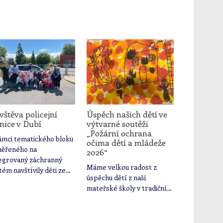
štěva policejní
Úspěch našich dětí ve
nice v Dubí
výtvarné soutěži
„Požární ochrana
ámci tematického bloku
očima dětí a mládeže
ěřeného na
2026“
egrovaný záchranný
Máme velkou radost z
tém navštívily děti ze…
úspěchu dětí z naší
mateřské školy v tradiční…