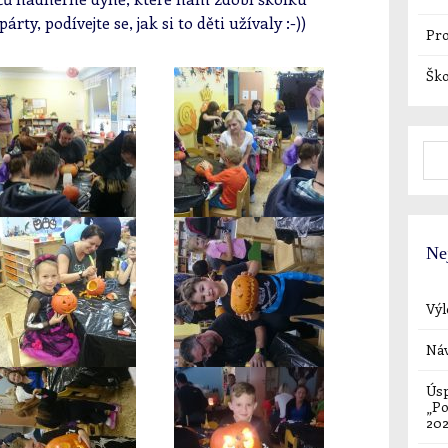
rty, podívejte se, jak si to děti užívaly :-))
Pro
Ško
Ne
Výl
Náv
Úsp
„Po
20