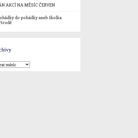
ÁN AKCÍ NA MĚSÍC ČERVEN
ohádky do pohádky aneb školka
řírodě
chivy