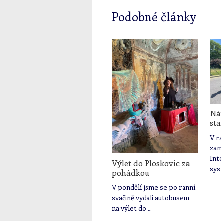
Podobné články
Náv
sta
V r
zam
Int
Výlet do Ploskovic za
sys
pohádkou
V pondělí jsme se po ranní
svačině vydali autobusem
na výlet do…