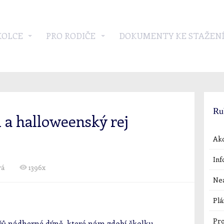
KOLCE
PRO RODIČE
DOKUMENTY KE STAŽEN
Ru
 a halloweenský rej
Akc
Inf
vá
1396x
Nea
Plá
Pro
ičů nádherné dýně, které nám zdobí školku