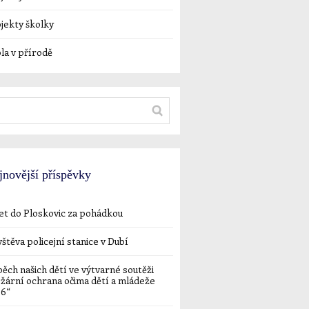
jekty školky
la v přírodě
jnovější příspěvky
et do Ploskovic za pohádkou
štěva policejní stanice v Dubí
ěch našich dětí ve výtvarné soutěži
žární ochrana očima dětí a mládeže
26“