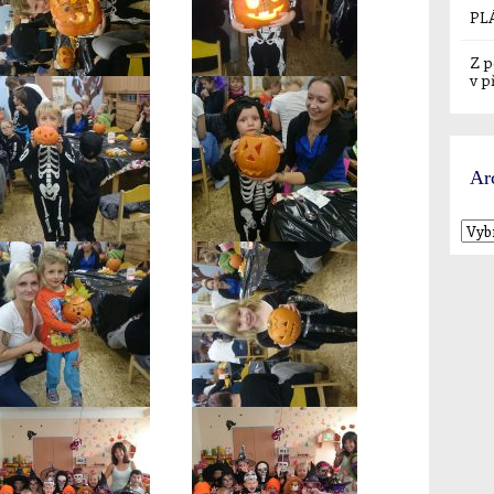
PL
Z p
v p
Ar