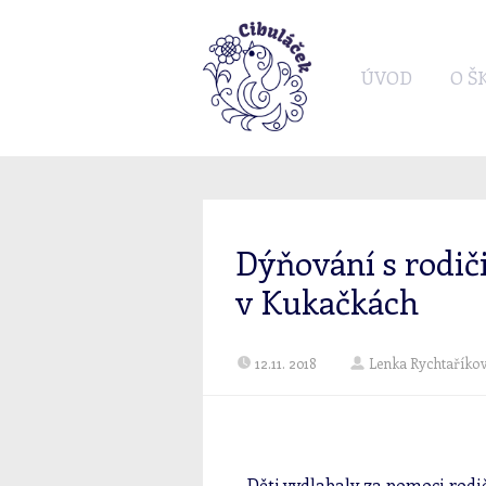
ÚVOD
O Š
Dýňování s rodiči
v Kukačkách
12.11. 2018
Lenka Rychtaříko
Děti vydlabaly za pomoci rod