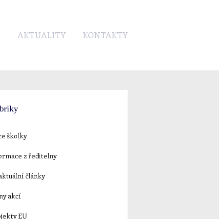
Í
AKTUALITY
KONTAKTY
briky
e školky
ormace z ředitelny
ktuální články
ny akcí
jekty EU