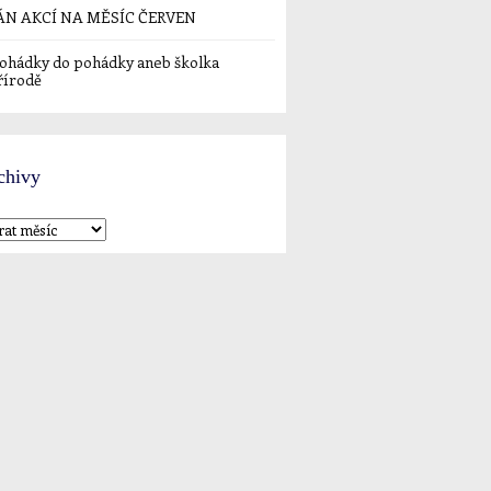
ÁN AKCÍ NA MĚSÍC ČERVEN
ohádky do pohádky aneb školka
řírodě
chivy