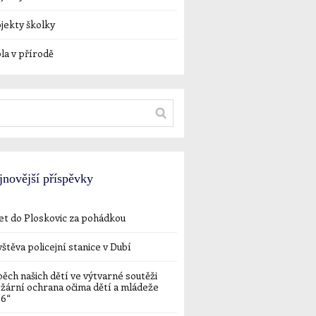
jekty školky
la v přírodě
jnovější příspěvky
et do Ploskovic za pohádkou
štěva policejní stanice v Dubí
ěch našich dětí ve výtvarné soutěži
žární ochrana očima dětí a mládeže
26“