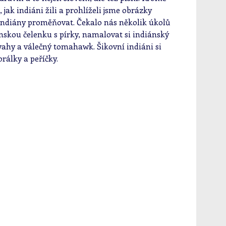
, jak indiáni žili a prohlíželi jsme obrázky
v indiány proměňovat. Čekalo nás několik úkolů
ánskou čelenku s pírky, namalovat si indiánský
dvahy a válečný tomahawk. Šikovní indiáni si
orálky a peříčky.