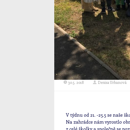
30.5. 2018
Denisa Urbanová
V týdnu od 21. -25.5 se naše š
Na zahrádce nám vyrostlo obro
z celé školky a společně se poz