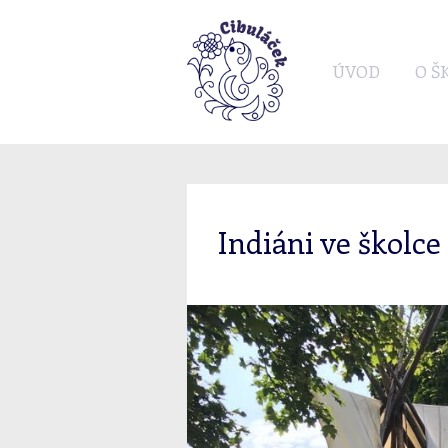
ÚVOD
O Š
Indiáni ve školce