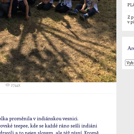
PL
Z p
v p
Ar
2744x
kolka proměnila v indiánskou vesnici.
vské teepee, kde se každé ráno sešli indiáni
dravili a to nejen slovem, ale též písní. Kromě