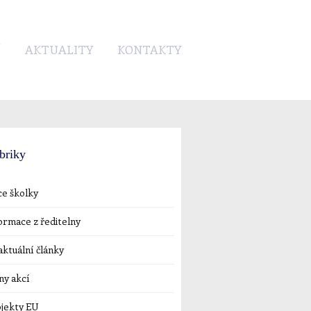
Í
AKTUALITY
KONTAKTY
briky
e školky
ormace z ředitelny
ktuální články
ny akcí
jekty EU