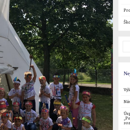
Pro
Ško
Ne
Výl
Náv
Úsp
„Po
20