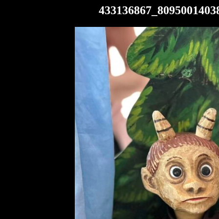
433136867_8095001403